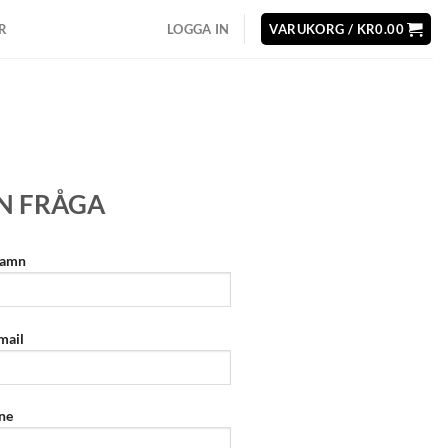
R
LOGGA IN
VARUKORG /
KR
0.00
EN FRÅGA
namn
mail
ne