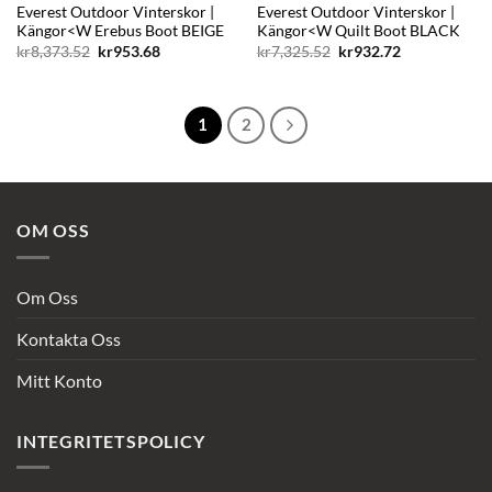
Everest Outdoor Vinterskor |
Everest Outdoor Vinterskor |
Kängor<W Erebus Boot BEIGE
Kängor<W Quilt Boot BLACK
Det
Det
Det
Det
kr
8,373.52
kr
953.68
kr
7,325.52
kr
932.72
ursprungliga
nuvarande
ursprungliga
nuvarande
priset
priset
priset
priset
var:
är:
var:
är:
kr8,373.52.
kr953.68.
kr7,325.52.
kr932.72.
1
2
OM OSS
Om Oss
Kontakta Oss
Mitt Konto
INTEGRITETSPOLICY