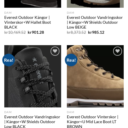
DAM
DAM
Everest Outdoor Kängor |
Everest Outdoor Vandringsskor
Vinterskor<W Hallet Boot
| Kängor<W Shields Outdoor
BLACK
Low BEIGE
Det
Det
Det
Det
kr
10,469.52
kr
901.28
kr
8,373.52
kr
985.12
ursprungliga
nuvarande
ursprungliga
nuvarande
priset
priset
priset
priset
var:
är:
var:
är:
kr10,469.52.
kr901.28.
kr8,373.52.
kr985.12.
Rea!
Rea!
Add to
Add to
wishlist
wishlist
DAM
DAM
Everest Outdoor Vandringsskor
Everest Outdoor Vinterskor |
| Kängor<W Shields Outdoor
Kängor<U Mid Lace Boot LT
Low BLACK
BROWN