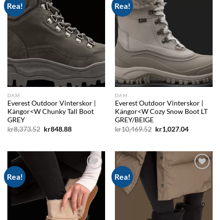
Rea!
Rea!
Add to
Add to
wishlist
wishlist
DAM
DAM
Everest Outdoor Vinterskor |
Everest Outdoor Vinterskor |
Kängor<W Chunky Tall Boot
Kängor<W Cozy Snow Boot LT
GREY
GREY/BEIGE
Det
Det
Det
Det
kr
8,373.52
kr
848.88
kr
10,469.52
kr
1,027.04
ursprungliga
nuvarande
ursprungliga
nuvarand
priset
priset
priset
priset
var:
är:
var:
är:
kr8,373.52.
kr848.88.
kr10,469.52.
kr1,027.04
Rea!
Rea!
Add to
Add to
wishlist
wishlist