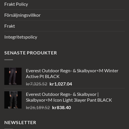
Frakt Policy
Försäljningsvillkor
Frakt
Integritetspolicy
SENASTE PRODUKTER
Everest Outdoor Regn- & Skalbyxor<M Winter
Active Pt BLACK
Det
Det
kr
7,325.52
kr
1,027.04
ursprungliga
nuvarande
Everest Outdoor Regn- & Skalbyxor |
priset
priset
Skalbyxor<M Icon Light 3layer Pant BLACK
var:
är:
Det
Det
kr
26,189.52
kr
838.40
kr7,325.52.
kr1,027.04.
ursprungliga
nuvarande
priset
priset
NEWSLETTER
var:
är: