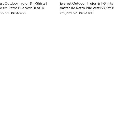
st Outdoor Tröjor & T-Shirts |
Everest Outdoor Tröjor & T-Shirts 
ar<M Retro Pile Vest BLACK
Västar<M Retro Pile Vest IVORY 
Det
Det
Det
Det
229.52
kr
848.88
kr
5,229.52
kr
890.80
ursprungliga
nuvarande
ursprungliga
nuvarande
priset
priset
priset
priset
var:
är:
var:
är:
kr5,229.52.
kr848.88.
kr5,229.52.
kr890.80.