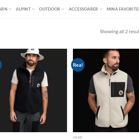
ARN
ALPINT
OUTDOOR
ACCESSOARER
MINA FAVORITE
Showing all 2 resu
!
Rea!
Add to
Ad
wishlist
wis
HERR