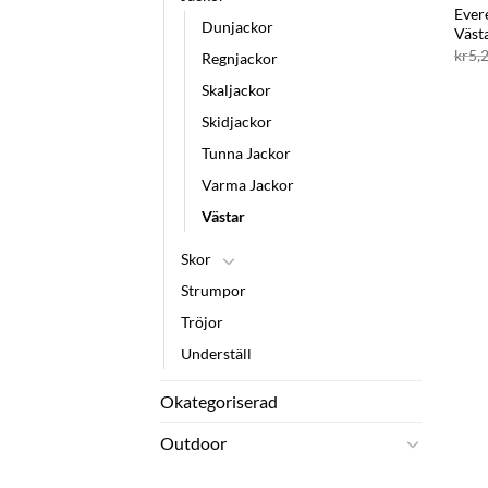
Evere
Dunjackor
Väst
kr
5,
Regnjackor
Skaljackor
Skidjackor
Tunna Jackor
Varma Jackor
Västar
Skor
Strumpor
Tröjor
Underställ
Okategoriserad
Outdoor