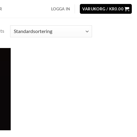
R
LOGGA IN
VARUKORG /
KR
0.00
lts
d to
hlist