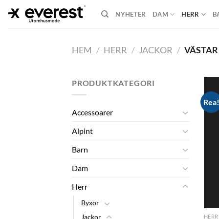
Skip
NYHETER
DAM
HERR
B
to
content
HEM
/
HERR
/
JACKOR
/
VÄSTAR
PRODUKTKATEGORI
Rea
Accessoarer
Alpint
Barn
Dam
Herr
Byxor
Jackor
HERR