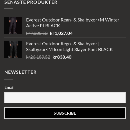
SENASTE PRODUKTER
Everest Outdoor Regn- & Skalbyxor<M Winter
Active Pt BLACK
Det
Det
kr
7,325.52
kr
1,027.04
ursprungliga
nuvarande
Everest Outdoor Regn- & Skalbyxor |
priset
priset
Skalbyxor<M Icon Light 3layer Pant BLACK
var:
är:
Det
Det
kr
26,189.52
kr
838.40
kr7,325.52.
kr1,027.04.
ursprungliga
nuvarande
priset
priset
NEWSLETTER
var:
är:
kr26,189.52.
kr838.40.
Email