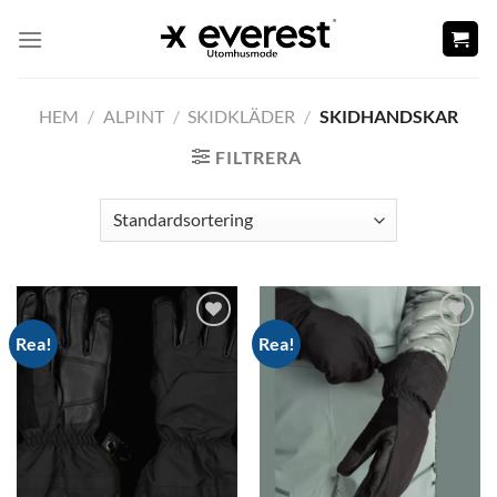
Skip
to
content
HEM
/
ALPINT
/
SKIDKLÄDER
/
SKIDHANDSKAR
FILTRERA
Rea!
Rea!
Add to
Add to
wishlist
wishlist