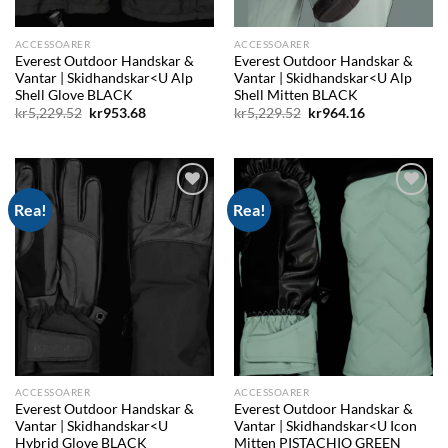
ACCESSOARER
ACCESSOARER
Everest Outdoor Handskar &
Everest Outdoor Handskar &
Vantar | Skidhandskar<U Alp
Vantar | Skidhandskar<U Alp
Shell Glove BLACK
Shell Mitten BLACK
Det
Det
Det
Det
kr
5,229.52
kr
953.68
kr
5,229.52
kr
964.16
ursprungliga
nuvarande
ursprungliga
nuvarande
priset
priset
priset
priset
var:
är:
var:
är:
kr5,229.52.
kr953.68.
kr5,229.52.
kr964.16.
Rea!
Rea!
Add to
Add to
wishlist
wishlist
ACCESSOARER
ACCESSOARER
Everest Outdoor Handskar &
Everest Outdoor Handskar &
Vantar | Skidhandskar<U
Vantar | Skidhandskar<U Icon
Hybrid Glove BLACK
Mitten PISTACHIO GREEN