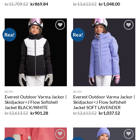
Det
Det
Det
Det
kr
15,709.52
kr
869.84
kr
13,613.52
kr
1,048.00
ursprungliga
nuvarande
ursprungliga
nuvarand
priset
priset
priset
priset
var:
är:
var:
är:
kr15,709.52.
kr869.84.
kr13,613.52.
kr1,048.00
Rea!
Rea!
Add to
Add to
wishlist
wishlist
BARN
BARN
Everest Outdoor Varma Jackor |
Everest Outdoor Varma Jackor |
Skidjackor<J Flow Softshell
Skidjackor<J Flow Softshell
Jacket BLACK/WHITE
Jacket SOFT LAVENDER
Det
Det
Det
Det
kr
13,613.52
kr
901.28
kr
13,613.52
kr
1,037.52
ursprungliga
nuvarande
ursprungliga
nuvarand
priset
priset
priset
priset
var:
är:
var:
är:
kr13,613.52.
kr901.28.
kr13,613.52.
kr1,037.52