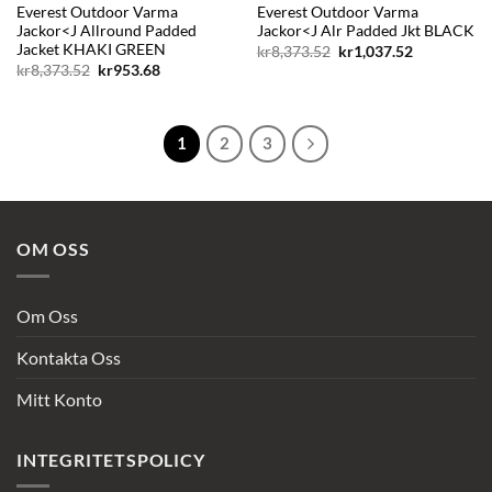
Everest Outdoor Varma
Everest Outdoor Varma
Jackor<J Allround Padded
Jackor<J Alr Padded Jkt BLACK
Jacket KHAKI GREEN
Det
Det
kr
8,373.52
kr
1,037.52
ursprungliga
nuvarande
Det
Det
kr
8,373.52
kr
953.68
priset
priset
ursprungliga
nuvarande
var:
är:
priset
priset
kr8,373.52.
kr1,037.52.
var:
är:
kr8,373.52.
kr953.68.
1
2
3
OM OSS
Om Oss
Kontakta Oss
Mitt Konto
INTEGRITETSPOLICY