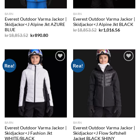
BARN
BARN
Everest Outdoor Varma Jackor |
Everest Outdoor Varma Jackor |
Skidjackor<J Alpine Jkt AZURE
Skidjackor<J Alpine Jkt BLACK
BLUE
Det
Det
kr
18,853.52
kr
1,016.56
ursprungliga
nuvarand
Det
Det
kr
18,853.52
kr
890.80
priset
priset
ursprungliga
nuvarande
var:
är:
priset
priset
kr18,853.52.
kr1,016.56
var:
är:
kr18,853.52.
kr890.80.
Rea!
Rea!
Add to
Add to
wishlist
wishlist
BARN
BARN
Everest Outdoor Varma Jackor |
Everest Outdoor Varma Jackor |
Skidjackor<J Fashion Jkt
Skidjackor<J Flow Softshell
WHITE/BLACK
Jacket BLACK SHINY