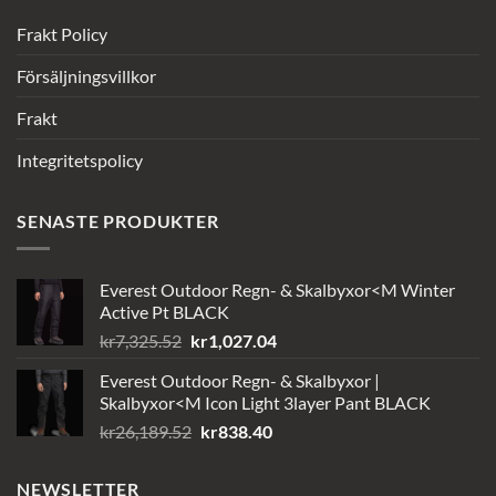
Frakt Policy
Försäljningsvillkor
Frakt
Integritetspolicy
SENASTE PRODUKTER
Everest Outdoor Regn- & Skalbyxor<M Winter
Active Pt BLACK
Det
Det
kr
7,325.52
kr
1,027.04
ursprungliga
nuvarande
Everest Outdoor Regn- & Skalbyxor |
priset
priset
Skalbyxor<M Icon Light 3layer Pant BLACK
var:
är:
Det
Det
kr
26,189.52
kr
838.40
kr7,325.52.
kr1,027.04.
ursprungliga
nuvarande
priset
priset
NEWSLETTER