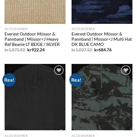
ACCESSOARER
ACCESSOARER
Everest Outdoor Mössor &
Everest Outdoor Mössor &
Pannband | Mössor<J Heavy
Pannband | Mössor<J Multi Hat
Ref Beanie LT BEIGE / SILVER
DK BLUE CAMO
Det
Det
Det
Det
kr
1,875.92
kr
922.24
kr
1,037.52
kr
684.76
ursprungliga
nuvarande
ursprungliga
nuvarande
priset
priset
priset
priset
var:
är:
var:
är:
kr1,875.92.
kr922.24.
kr1,037.52.
kr684.76.
Rea!
Rea!
Add to
Add to
wishlist
wishlist
ACCESSOARER
ACCESSOARER