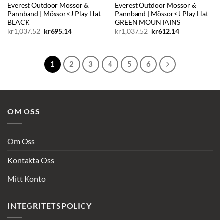
Everest Outdoor Mössor &
Everest Outdoor Mössor &
Pannband | Mössor<J Play Hat
Pannband | Mössor<J Play Hat
BLACK
GREEN MOUNTAINS
Det
Det
Det
Det
kr
1,037.52
kr
695.14
kr
1,037.52
kr
612.14
ursprungliga
nuvarande
ursprungliga
nuvarande
priset
priset
priset
priset
var:
är:
var:
är:
kr1,037.52.
kr695.14.
kr1,037.52.
kr612.14.
1
2
3
4
5
6
OM OSS
Om Oss
Kontakta Oss
Mitt Konto
INTEGRITETSPOLICY