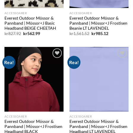
ACCESSOARER
ACCESSOARER
Everest Outdoor Mössor &
Everest Outdoor Mössor &
Pannband | Mössor<J Basic
Pannband | Mössor<J Frostisen
Headband BEIGE CHEETAH
Beanie LT LAVENDEL
Det
Det
Det
Det
kr
827.92
kr
562.99
kr
1,561.52
kr
985.12
ursprungliga
nuvarande
ursprungliga
nuvarande
priset
priset
priset
priset
var:
är:
var:
är:
kr827.92.
kr562.99.
kr1,561.52.
kr985.12.
Rea!
Rea!
Add to
Add to
wishlist
wishlist
ACCESSOARER
ACCESSOARER
Everest Outdoor Mössor &
Everest Outdoor Mössor &
Pannband | Mössor<J Frostisen
Pannband | Mössor<J Frostisen
Headband BLACK
Headband LT LAVENDEL