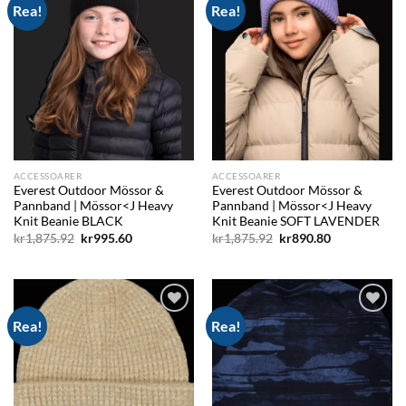
Rea!
Rea!
Add to
Add to
wishlist
wishlist
ACCESSOARER
ACCESSOARER
Everest Outdoor Mössor &
Everest Outdoor Mössor &
Pannband | Mössor<J Heavy
Pannband | Mössor<J Heavy
Knit Beanie BLACK
Knit Beanie SOFT LAVENDER
Det
Det
Det
Det
kr
1,875.92
kr
995.60
kr
1,875.92
kr
890.80
ursprungliga
nuvarande
ursprungliga
nuvarande
priset
priset
priset
priset
var:
är:
var:
är:
kr1,875.92.
kr995.60.
kr1,875.92.
kr890.80.
Rea!
Rea!
Add to
Add to
wishlist
wishlist