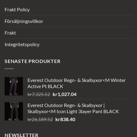
Frakt Policy
Försäljningsvillkor
Frakt
Integritetspolicy
SENASTE PRODUKTER
Everest Outdoor Regn- & Skalbyxor<M Winter
Active Pt BLACK
Det
Det
kr
7,325.52
kr
1,027.04
ursprungliga
nuvarande
Everest Outdoor Regn- & Skalbyxor |
priset
priset
Skalbyxor<M Icon Light 3layer Pant BLACK
var:
är:
Det
Det
kr
26,189.52
kr
838.40
kr7,325.52.
kr1,027.04.
ursprungliga
nuvarande
priset
priset
NEWSLETTER