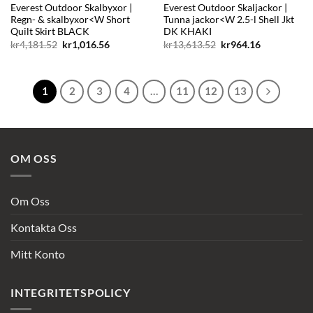
Everest Outdoor Skalbyxor |
Everest Outdoor Skaljackor |
Regn- & skalbyxor<W Short
Tunna jackor<W 2.5-l Shell Jkt
Quilt Skirt BLACK
DK KHAKI
Det
Det
Det
Det
kr
4,181.52
kr
1,016.56
kr
13,613.52
kr
964.16
ursprungliga
nuvarande
ursprungliga
nuvarande
priset
priset
priset
priset
var:
är:
var:
är:
kr4,181.52.
kr1,016.56.
kr13,613.52.
kr964.16.
1
2
3
4
…
11
12
13
OM OSS
Om Oss
Kontakta Oss
Mitt Konto
INTEGRITETSPOLICY