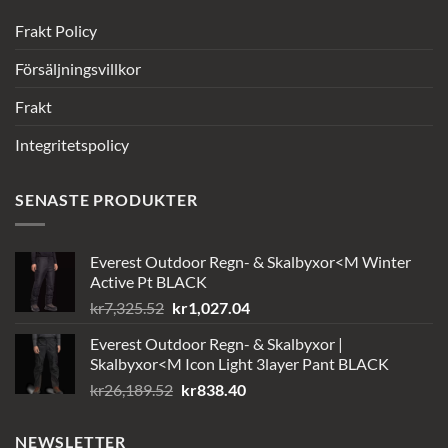
Frakt Policy
Försäljningsvillkor
Frakt
Integritetspolicy
SENASTE PRODUKTER
Everest Outdoor Regn- & Skalbyxor<M Winter
Active Pt BLACK
Det
Det
kr
7,325.52
kr
1,027.04
ursprungliga
nuvarande
Everest Outdoor Regn- & Skalbyxor |
priset
priset
Skalbyxor<M Icon Light 3layer Pant BLACK
var:
är:
Det
Det
kr
26,189.52
kr
838.40
kr7,325.52.
kr1,027.04.
ursprungliga
nuvarande
priset
priset
NEWSLETTER