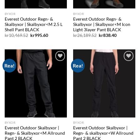
BYXOR
BYXOR
Everest Outdoor Regn- &
Everest Outdoor Regn- &
Skalbyxor | Skalbyxor<M 2.5 L
Skalbyxor | Skalbyxor<M Icon
Shell Pant BLACK
Light 3layer Pant BLACK
Det
Det
Det
Det
kr
10,469.52
kr
995.60
kr
26,189.52
kr
838.40
ursprungliga
nuvarande
ursprungliga
nuvarande
priset
priset
priset
priset
var:
är:
var:
är:
kr10,469.52.
kr995.60.
kr26,189.52.
kr838.40.
Rea!
Rea!
Add to
Add to
wishlist
wishlist
BYXOR
BYXOR
Everest Outdoor Skalbyxor |
Everest Outdoor Skalbyxor |
Regn- & Skalbyxor<M Allround
Regn- & skalbyxor<W Allround
Pant 2 BLACK
Pant 2 BLACK