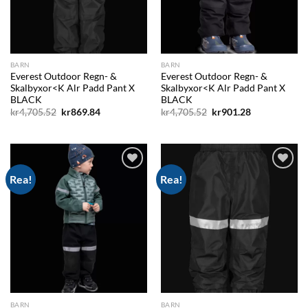
BARN
BARN
Everest Outdoor Regn- &
Everest Outdoor Regn- &
Skalbyxor<K Alr Padd Pant X
Skalbyxor<K Alr Padd Pant X
BLACK
BLACK
Det
Det
Det
Det
kr
4,705.52
kr
869.84
kr
4,705.52
kr
901.28
ursprungliga
nuvarande
ursprungliga
nuvarande
priset
priset
priset
priset
var:
är:
var:
är:
kr4,705.52.
kr869.84.
kr4,705.52.
kr901.28.
Rea!
Rea!
Add to
Add to
wishlist
wishlist
BARN
BARN