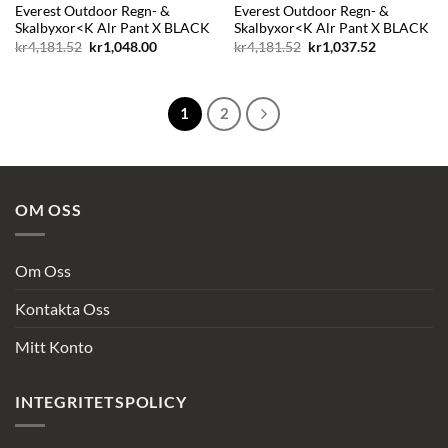
Everest Outdoor Regn- &
Everest Outdoor Regn- &
Skalbyxor<K Alr Pant X BLACK
Skalbyxor<K Alr Pant X BLACK
Det
Det
Det
Det
kr
4,181.52
kr
1,048.00
kr
4,181.52
kr
1,037.52
ursprungliga
nuvarande
ursprungliga
nuvarande
priset
priset
priset
priset
var:
är:
var:
är:
kr4,181.52.
kr1,048.00.
kr4,181.52.
kr1,037.52.
1
2
OM OSS
Om Oss
Kontakta Oss
Mitt Konto
INTEGRITETSPOLICY