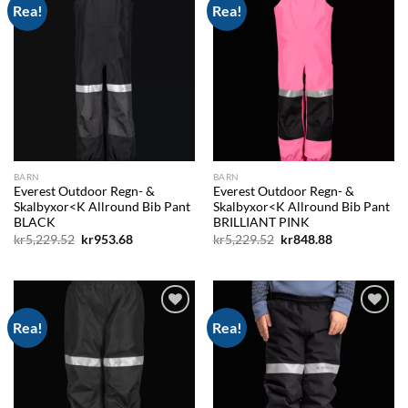
Rea!
Rea!
Add to
Add to
wishlist
wishlist
BARN
BARN
Everest Outdoor Regn- &
Everest Outdoor Regn- &
Skalbyxor<K Allround Bib Pant
Skalbyxor<K Allround Bib Pant
BLACK
BRILLIANT PINK
Det
Det
Det
Det
kr
5,229.52
kr
953.68
kr
5,229.52
kr
848.88
ursprungliga
nuvarande
ursprungliga
nuvarande
priset
priset
priset
priset
var:
är:
var:
är:
kr5,229.52.
kr953.68.
kr5,229.52.
kr848.88.
Rea!
Rea!
Add to
Add to
wishlist
wishlist