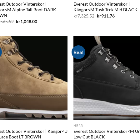
est Outdoor Vinterskor |
Everest Outdoor Vinterskor |
or<M Alpine Tall Boot DARK
Kängor<M Tusk Trek Mid BLACK
OWN
Det
Det
kr
7,325.52
kr
911.76
ursprungliga
nuvarande
Det
Det
,565.52
kr
1,048.00
priset
priset
ursprungliga
nuvarande
var:
är:
priset
priset
kr7,325.52.
kr911.76.
var:
är:
kr12,565.52.
kr1,048.00.
!
Rea!
Add to
Ad
wishlist
wis
HERR
est Outdoor Vinterskor | Kängor<U
Everest Outdoor Vinterskor<M U
Lace Boot LT BROWN
Low Cut BLACK