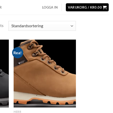
R
LOGGA IN
VARUKORG /
KR
0.00
lts
Rea!
d to
Add to
hlist
wishlist
HERR