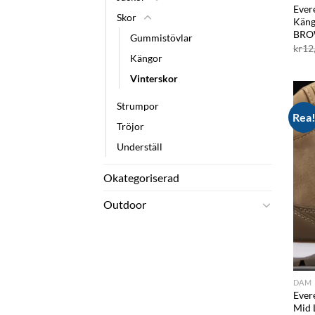
Ever
Skor
Käng
BR
Gummistövlar
kr
12
Kängor
Vinterskor
Strumpor
Rea
Tröjor
Underställ
Okategoriserad
Outdoor
DAM
Ever
Mid 