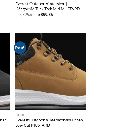
Everest Outdoor Vinterskor |
Kängor<M Tusk Trek Mid MUSTARD
Det
Det
kr
7,325.52
kr
859.36
ursprungliga
nuvarande
priset
priset
var:
är:
kr7,325.52.
kr859.36.
Rea!
d to
Add to
hlist
wishlist
HERR
rban
Everest Outdoor Vinterskor<M Urban
Low Cut MUSTARD