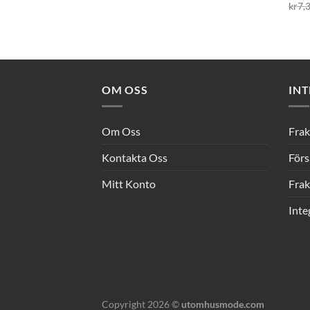
kr
7,
OM OSS
INT
Om Oss
Frak
Kontakta Oss
Förs
Mitt Konto
Frak
Inte
Copyright 2026 ©
utomhusmode.com