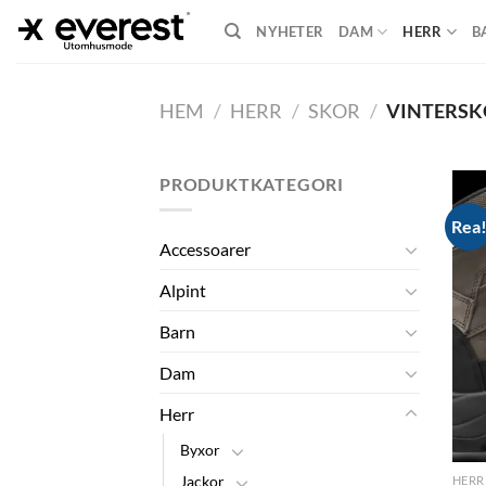
Skip
NYHETER
DAM
HERR
B
to
content
HEM
/
HERR
/
SKOR
/
VINTERSK
PRODUKTKATEGORI
Rea
Accessoarer
Alpint
Barn
Dam
Herr
Byxor
Jackor
HERR