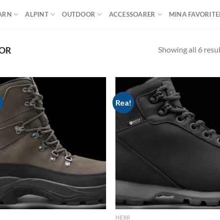
ARN
ALPINT
OUTDOOR
ACCESSOARER
MINA FAVORITE
Showing all 6 resu
OR
!
Rea!
Add to
Ad
wishlist
wis
HERR