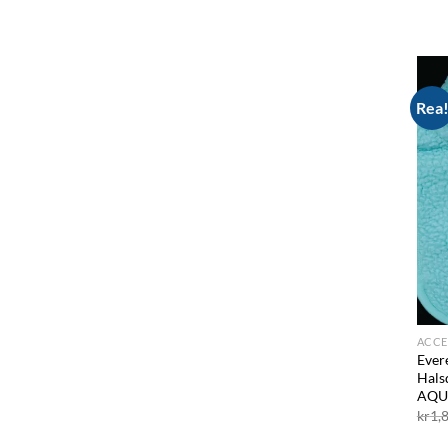
Rea
ACCE
Ever
Hals
AQU
kr
1,