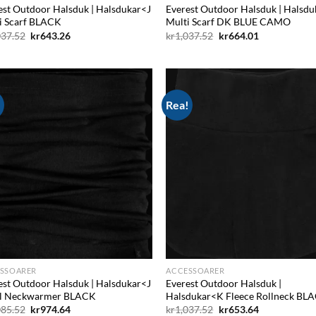
est Outdoor Halsduk | Halsdukar<J
Everest Outdoor Halsduk | Halsdu
i Scarf BLACK
Multi Scarf DK BLUE CAMO
Det
Det
Det
Det
037.52
kr
643.26
kr
1,037.52
kr
664.01
ursprungliga
nuvarande
ursprungliga
nuvarande
priset
priset
priset
priset
var:
är:
var:
är:
kr1,037.52.
kr643.26.
kr1,037.52.
kr664.01.
!
Rea!
Add to
Ad
wishlist
wis
SSOARER
ACCESSOARER
est Outdoor Halsduk | Halsdukar<J
Everest Outdoor Halsduk |
l Neckwarmer BLACK
Halsdukar<K Fleece Rollneck BL
Det
Det
Det
Det
085.52
kr
974.64
kr
1,037.52
kr
653.64