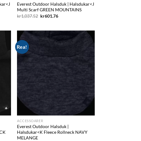
kar<J
Everest Outdoor Halsduk | Halsdukar<J
Multi Scarf GREEN MOUNTAINS
Det
Det
kr
1,037.52
kr
601.76
ursprungliga
nuvarande
priset
priset
var:
är:
kr1,037.52.
kr601.76.
Rea!
d to
Add to
hlist
wishlist
ACCESSOARER
Everest Outdoor Halsduk |
ACK
Halsdukar<K Fleece Rollneck NAVY
MELANGE