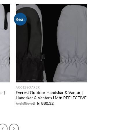
var:
är:
kr1,875.92.
kr943.20.
Rea!
d to
Add to
hlist
wishlist
ACCESSOARER
r |
Everest Outdoor Handskar & Vantar |
Handskar & Vantar<J Mtn REFLECTIVE
Det
Det
kr
2,085.52
kr
880.32
ursprungliga
nuvarande
priset
priset
var:
är:
kr2,085.52.
kr880.32.
7