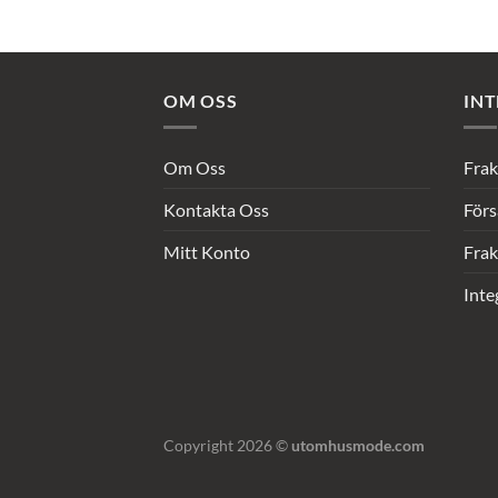
OM OSS
INT
Om Oss
Frak
Kontakta Oss
Förs
Mitt Konto
Frak
Inte
Copyright 2026 ©
utomhusmode.com