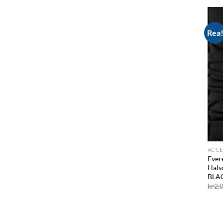
Rea
ACCE
Ever
Hals
BLA
kr
2,