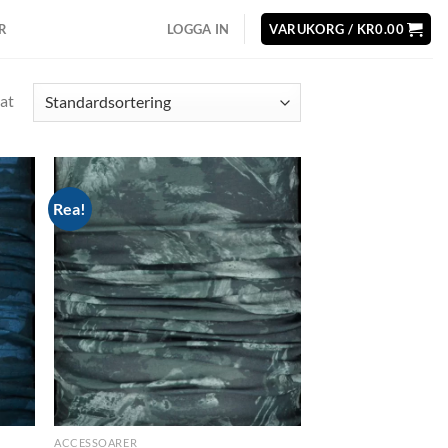
R
LOGGA IN
VARUKORG /
KR
0.00
at
Rea!
d to
Add to
hlist
wishlist
ACCESSOARER