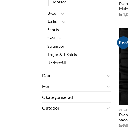
Mössor
Ever
Mult
Byxor
kr
1,
Jackor
Shorts
Skor
Rea
Strumpor
Tröjor & T-Shirts
Underställ
Dam
Herr
Okategoriserad
Outdoor
ACCE
Ever
Woo
kr
2,