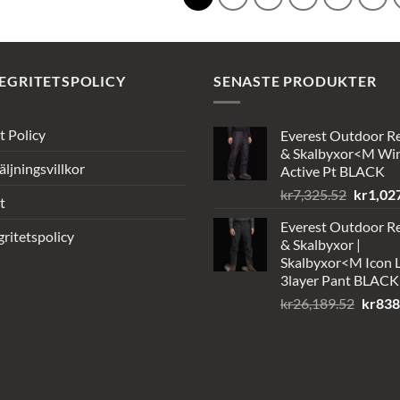
EGRITETSPOLICY
SENASTE PRODUKTER
t Policy
Everest Outdoor R
& Skalbyxor<M Wi
äljningsvillkor
Active Pt BLACK
Det
kr
7,325.52
kr
1,02
t
ursprun
Everest Outdoor R
priset
gritetspolicy
& Skalbyxor |
var:
Skalbyxor<M Icon L
kr7,325
3layer Pant BLACK
Det
kr
26,189.52
kr
838
urspru
priset
var:
kr26,1