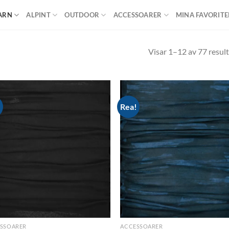
ARN
ALPINT
OUTDOOR
ACCESSOARER
MINA FAVORITE
Visar 1–12 av 77 result
!
Rea!
Add to
Ad
wishlist
wis
SSOARER
ACCESSOARER