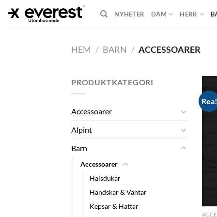
Skip
NYHETER
DAM
HERR
B
to
content
HEM
/
BARN
/
ACCESSOARER
PRODUKTKATEGORI
Rea
Accessoarer
Alpint
Barn
Accessoarer
Halsdukar
Handskar & Vantar
Kepsar & Hattar
ACCE