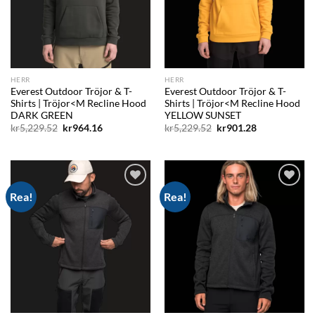
HERR
HERR
Everest Outdoor Tröjor & T-
Everest Outdoor Tröjor & T-
Shirts | Tröjor<M Recline Hood
Shirts | Tröjor<M Recline Hood
DARK GREEN
YELLOW SUNSET
Det
Det
Det
Det
kr
5,229.52
kr
964.16
kr
5,229.52
kr
901.28
ursprungliga
nuvarande
ursprungliga
nuvarande
priset
priset
priset
priset
var:
är:
var:
är:
kr5,229.52.
kr964.16.
kr5,229.52.
kr901.28.
Rea!
Rea!
Add to
Add to
wishlist
wishlist