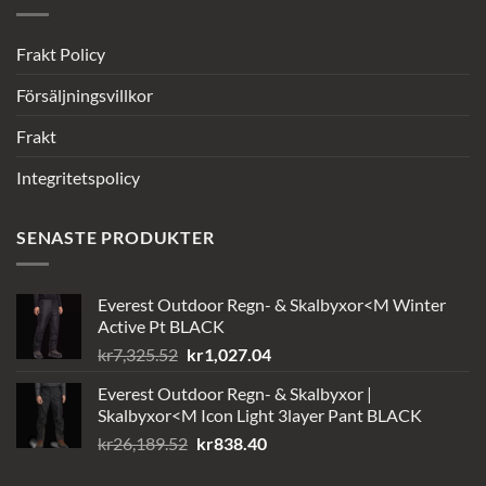
Frakt Policy
Försäljningsvillkor
Frakt
Integritetspolicy
SENASTE PRODUKTER
Everest Outdoor Regn- & Skalbyxor<M Winter
Active Pt BLACK
Det
Det
kr
7,325.52
kr
1,027.04
ursprungliga
nuvarande
Everest Outdoor Regn- & Skalbyxor |
priset
priset
Skalbyxor<M Icon Light 3layer Pant BLACK
var:
är:
Det
Det
kr
26,189.52
kr
838.40
kr7,325.52.
kr1,027.04.
ursprungliga
nuvarande