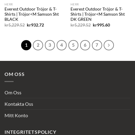
HERR
HERR
Everest Outdoor Tröjor & T-
Everest Outdoor Tröjor & T-
Shirts | Tröjor<M Samson Sht
Shirts | Tröjor<M Samson Sht
BLACK
DK GREEN
Det
Det
Det
Det
kr
5,229.52
kr
932.72
kr
5,229.52
kr
995.60
ursprungliga
nuvarande
ursprungliga
nuvarande
priset
priset
priset
priset
var:
är:
var:
är:
kr5,229.52.
kr932.72.
kr5,229.52.
kr995.60.
1
2
3
4
5
6
7
OM OSS
Om Oss
Kontakta Oss
Mitt Konto
INTEGRITETSPOLICY