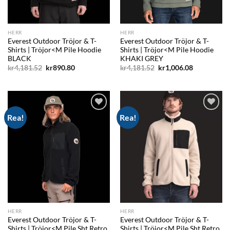
HERR
HERR
Everest Outdoor Tröjor & T-
Everest Outdoor Tröjor & T-
Shirts | Tröjor<M Pile Hoodie
Shirts | Tröjor<M Pile Hoodie
BLACK
KHAKI GREY
Det
Det
Det
Det
kr
4,181.52
kr
890.80
kr
4,181.52
kr
1,006.08
ursprungliga
nuvarande
ursprungliga
nuvarande
priset
priset
priset
priset
var:
är:
var:
är:
kr4,181.52.
kr890.80.
kr4,181.52.
kr1,006.08.
Rea!
Rea!
Add to
Add to
wishlist
wishlist
HERR
HERR
Everest Outdoor Tröjor & T-
Everest Outdoor Tröjor & T-
Shirts | Tröjor<M Pile Sht Retro
Shirts | Tröjor<M Pile Sht Retro