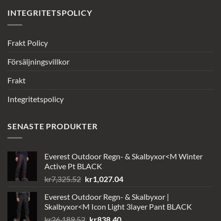
INTEGRITETSPOLICY
Frakt Policy
Försäljningsvillkor
Frakt
Integritetspolicy
SENASTE PRODUKTER
Everest Outdoor Regn- & Skalbyxor<M Winter
Active Pt BLACK
Det
Det
kr
7,325.52
kr
1,027.04
ursprungliga
nuvarande
Everest Outdoor Regn- & Skalbyxor |
priset
priset
Skalbyxor<M Icon Light 3layer Pant BLACK
var:
är:
Det
Det
kr
26,189.52
kr
838.40
kr7,325.52.
kr1,027.04.