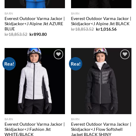
BARN
BARN
Everest Outdoor Varma Jackor |
Everest Outdoor Varma Jackor |
Skidjackor<J Alpine Jkt AZURE
Skidjackor<J Alpine Jkt BLACK
BLUE
Det
Det
kr
18,853.52
kr
1,016.56
ursprungliga
nuvarand
Det
Det
kr
18,853.52
kr
890.80
priset
priset
ursprungliga
nuvarande
var:
är:
priset
priset
kr18,853.52.
kr1,016.56
var:
är:
kr18,853.52.
kr890.80.
Rea!
Rea!
Add to
Add to
wishlist
wishlist
BARN
BARN
Everest Outdoor Varma Jackor |
Everest Outdoor Varma Jackor |
Skidjackor<J Fashion Jkt
Skidjackor<J Flow Softshell
WHITE/BLACK
Jacket BLACK SHINY