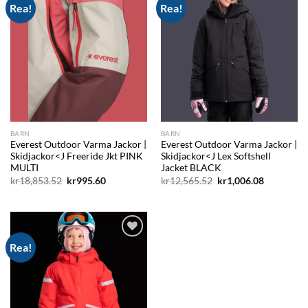
Rea!
Rea!
Add to
Add to
wishlist
wishlist
BARN
BARN
Everest Outdoor Varma Jackor |
Everest Outdoor Varma Jackor |
Skidjackor<J Freeride Jkt PINK
Skidjackor<J Lex Softshell
MULTI
Jacket BLACK
Det
Det
Det
Det
kr
18,853.52
kr
995.60
kr
12,565.52
kr
1,006.08
ursprungliga
nuvarande
ursprungliga
nuvarand
priset
priset
priset
priset
var:
är:
var:
är:
kr18,853.52.
kr995.60.
kr12,565.52.
kr1,006.08
Rea!
Add to
wishlist