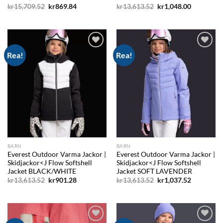
Det
Det
Det
Det
kr
15,709.52
kr
869.84
kr
13,613.52
kr
1,048.00
ursprungliga
nuvarande
ursprungliga
nuvarand
priset
priset
priset
priset
var:
är:
var:
är:
kr15,709.52.
kr869.84.
kr13,613.52.
kr1,048.00
Rea!
Rea!
Add to
Add to
wishlist
wishlist
BARN
BARN
Everest Outdoor Varma Jackor |
Everest Outdoor Varma Jackor |
Skidjackor<J Flow Softshell
Skidjackor<J Flow Softshell
Jacket BLACK/WHITE
Jacket SOFT LAVENDER
Det
Det
Det
Det
kr
13,613.52
kr
901.28
kr
13,613.52
kr
1,037.52
ursprungliga
nuvarande
ursprungliga
nuvarand
priset
priset
priset
priset
var:
är:
var:
är:
kr13,613.52.
kr901.28.
kr13,613.52.
kr1,037.52