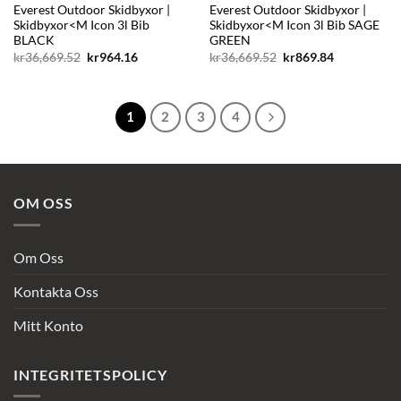
Everest Outdoor Skidbyxor |
Everest Outdoor Skidbyxor |
Skidbyxor<M Icon 3l Bib
Skidbyxor<M Icon 3l Bib SAGE
BLACK
GREEN
Det
Det
Det
Det
kr
36,669.52
kr
964.16
kr
36,669.52
kr
869.84
ursprungliga
nuvarande
ursprungliga
nuvarande
priset
priset
priset
priset
var:
är:
var:
är:
kr36,669.52.
kr964.16.
kr36,669.52.
kr869.84.
1
2
3
4
OM OSS
Om Oss
Kontakta Oss
Mitt Konto
INTEGRITETSPOLICY