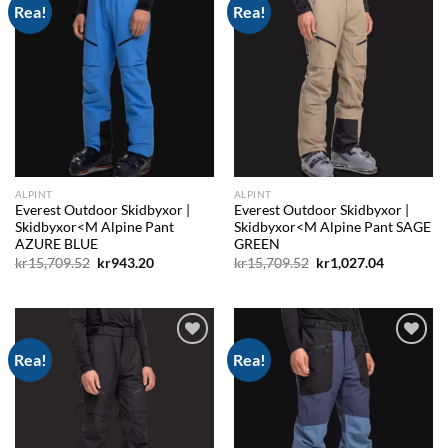
Rea!
Rea!
Add to
Add to
wishlist
wishlist
ALPINT
ALPINT
Everest Outdoor Skidbyxor |
Everest Outdoor Skidbyxor |
Skidbyxor<M Alpine Pant
Skidbyxor<M Alpine Pant SAGE
AZURE BLUE
GREEN
Det
Det
Det
Det
kr
15,709.52
kr
943.20
kr
15,709.52
kr
1,027.04
ursprungliga
nuvarande
ursprungliga
nuvarand
priset
priset
priset
priset
var:
är:
var:
är:
kr15,709.52.
kr943.20.
kr15,709.52.
kr1,027.04
Rea!
Rea!
Add to
Add to
wishlist
wishlist