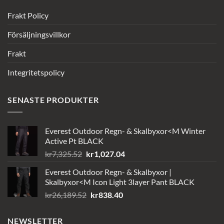
Frakt Policy
Försäljningsvillkor
Frakt
Integritetspolicy
SENASTE PRODUKTER
Everest Outdoor Regn- & Skalbyxor<M Winter
Active Pt BLACK
Det
Det
kr
7,325.52
kr
1,027.04
ursprungliga
nuvarande
Everest Outdoor Regn- & Skalbyxor |
priset
priset
Skalbyxor<M Icon Light 3layer Pant BLACK
var:
är:
Det
Det
kr
26,189.52
kr
838.40
kr7,325.52.
kr1,027.04.
ursprungliga
nuvarande
priset
priset
NEWSLETTER