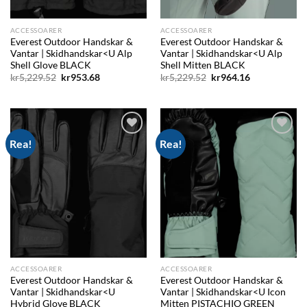
ACCESSOARER
ACCESSOARER
Everest Outdoor Handskar &
Everest Outdoor Handskar &
Vantar | Skidhandskar<U Alp
Vantar | Skidhandskar<U Alp
Shell Glove BLACK
Shell Mitten BLACK
Det
Det
Det
Det
kr
5,229.52
kr
953.68
kr
5,229.52
kr
964.16
ursprungliga
nuvarande
ursprungliga
nuvarande
priset
priset
priset
priset
var:
är:
var:
är:
kr5,229.52.
kr953.68.
kr5,229.52.
kr964.16.
Rea!
Rea!
Add to
Add to
wishlist
wishlist
ACCESSOARER
ACCESSOARER
Everest Outdoor Handskar &
Everest Outdoor Handskar &
Vantar | Skidhandskar<U
Vantar | Skidhandskar<U Icon
Hybrid Glove BLACK
Mitten PISTACHIO GREEN