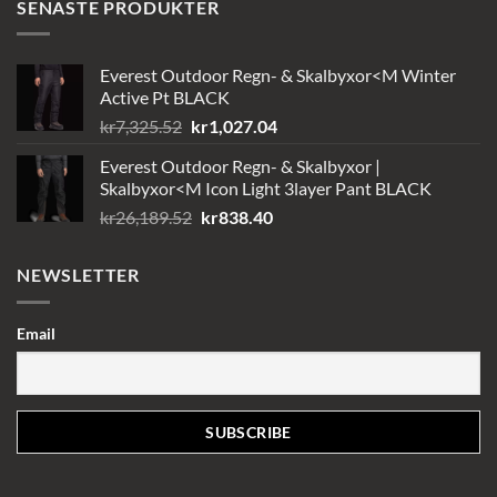
SENASTE PRODUKTER
Everest Outdoor Regn- & Skalbyxor<M Winter
Active Pt BLACK
Det
Det
kr
7,325.52
kr
1,027.04
ursprungliga
nuvarande
Everest Outdoor Regn- & Skalbyxor |
priset
priset
Skalbyxor<M Icon Light 3layer Pant BLACK
var:
är:
Det
Det
kr
26,189.52
kr
838.40
kr7,325.52.
kr1,027.04.
ursprungliga
nuvarande
priset
priset
NEWSLETTER
var:
är:
kr26,189.52.
kr838.40.
Email