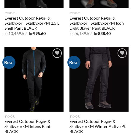
BYXOR
BYXOR
Everest Outdoor Regn- &
Everest Outdoor Regn- &
Skalbyxor | Skalbyxor<M 2.5 L
Skalbyxor | Skalbyxor<M Icon
Shell Pant BLACK
Light 3layer Pant BLACK
Det
Det
Det
Det
kr
10,469.52
kr
995.60
kr
26,189.52
kr
838.40
ursprungliga
nuvarande
ursprungliga
nuvarande
priset
priset
priset
priset
var:
är:
var:
är:
kr10,469.52.
kr995.60.
kr26,189.52.
kr838.40.
Rea!
Rea!
Add to
Add to
wishlist
wishlist
BYXOR
BYXOR
Everest Outdoor Regn- &
Everest Outdoor Regn- &
Skalbyxor<M Intens Pant
Skalbyxor<M Winter Active Pt
BLACK
BLACK