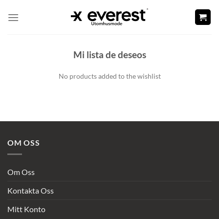
Skip
to
content
Mi lista de deseos
No products added to the wishlist
OM OSS
Om Oss
Kontakta Oss
Mitt Konto