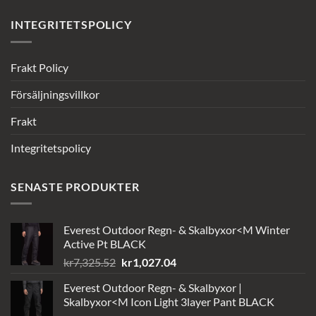
INTEGRITETSPOLICY
Frakt Policy
Försäljningsvillkor
Frakt
Integritetspolicy
SENASTE PRODUKTER
Everest Outdoor Regn- & Skalbyxor<M Winter
Active Pt BLACK
Det
Det
kr
7,325.52
kr
1,027.04
ursprungliga
nuvarande
Everest Outdoor Regn- & Skalbyxor |
priset
priset
Skalbyxor<M Icon Light 3layer Pant BLACK
var:
är: