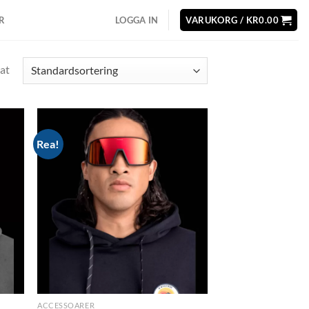
R
LOGGA IN
VARUKORG /
KR
0.00
at
Rea!
d to
Add to
hlist
wishlist
ACCESSOARER