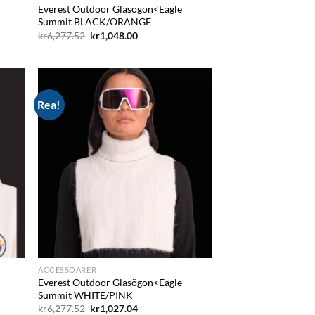
Everest Outdoor Glasögon<Eagle
Summit BLACK/ORANGE
Det
Det
kr
6,277.52
kr
1,048.00
ursprungliga
nuvarande
priset
priset
var:
är:
kr6,277.52.
kr1,048.00.
Rea!
d to
Add to
hlist
wishlist
ACCESSOARER
Everest Outdoor Glasögon<Eagle
Summit WHITE/PINK
Det
Det
kr
6,277.52
kr
1,027.04