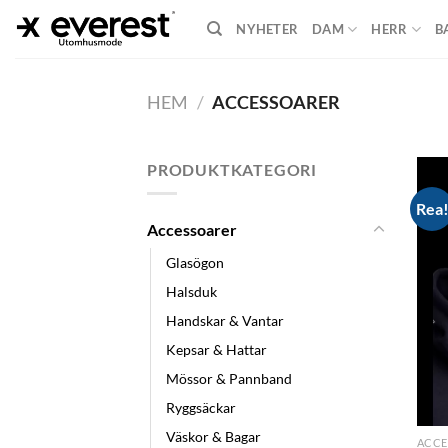
Skip
NYHETER
DAM
HERR
B
to
content
HEM
/
ACCESSOARER
PRODUKTKATEGORI
Rea
Accessoarer
Glasögon
Halsduk
Handskar & Vantar
Kepsar & Hattar
Mössor & Pannband
Ryggsäckar
Väskor & Bagar
ACCE