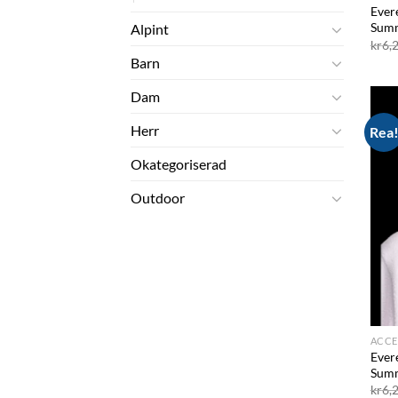
Ever
Sum
Alpint
kr
6,
Barn
Dam
Herr
Rea
Okategoriserad
Outdoor
ACCE
Ever
Summ
kr
6,