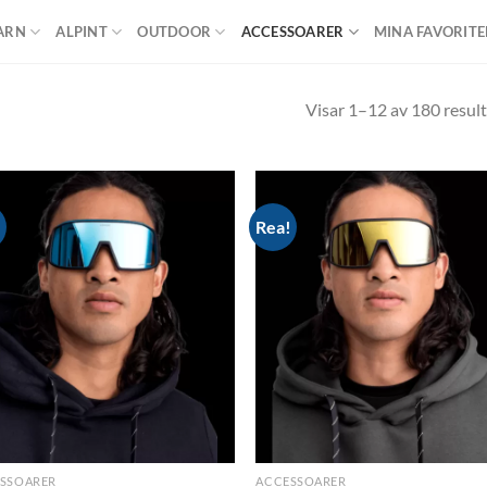
ARN
ALPINT
OUTDOOR
ACCESSOARER
MINA FAVORITE
Visar 1–12 av 180 result
!
Rea!
Add to
Ad
wishlist
wis
SSOARER
ACCESSOARER