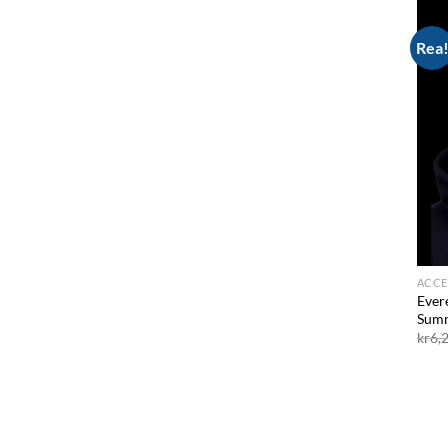
Rea
ACCE
Ever
Sum
kr
6,