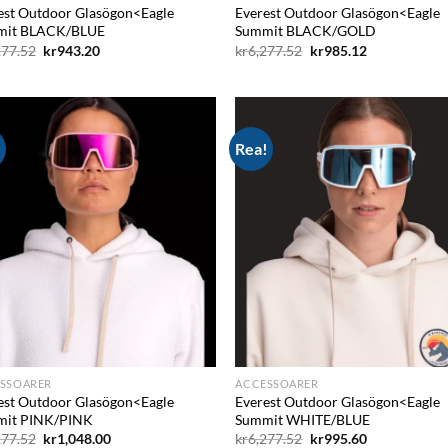
est Outdoor Glasögon<Eagle
Everest Outdoor Glasögon<Eagle
mit BLACK/BLUE
Summit BLACK/GOLD
Det
Det
Det
Det
277.52
kr
943.20
kr
6,277.52
kr
985.12
ursprungliga
nuvarande
ursprungliga
nuvarande
priset
priset
priset
priset
var:
är:
var:
är:
kr6,277.52.
kr943.20.
kr6,277.52.
kr985.12.
!
Rea!
Add to
Ad
wishlist
wis
SSOARER
ACCESSOARER
est Outdoor Glasögon<Eagle
Everest Outdoor Glasögon<Eagle
it PINK/PINK
Summit WHITE/BLUE
Det
Det
Det
Det
277.52
kr
1,048.00
kr
6,277.52
kr
995.60