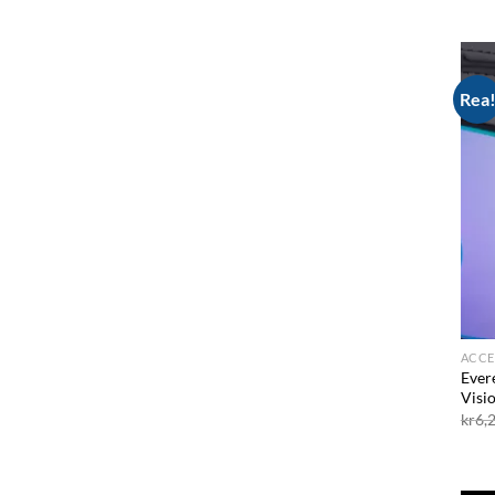
Rea
ACCE
Ever
Visi
kr
6,