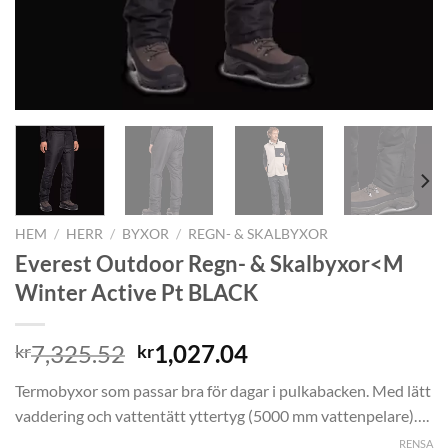
HEM
/
HERR
/
BYXOR
/
REGN- & SKALBYXOR
Everest Outdoor Regn- & Skalbyxor<M
Winter Active Pt BLACK
Det
Det
7,325.52
1,027.04
kr
kr
ursprungliga
nuvarande
Termobyxor som passar bra för dagar i pulkabacken. Med lätt
priset
priset
vaddering och vattentätt yttertyg (5000 mm vattenpelare)….
var:
är:
RENSA