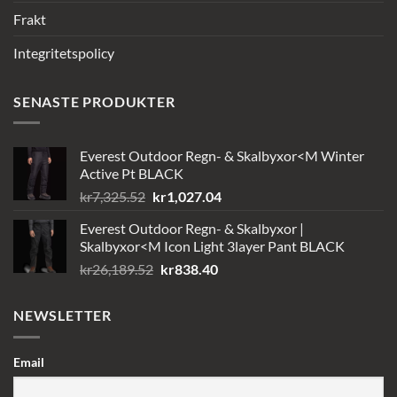
Frakt
Integritetspolicy
SENASTE PRODUKTER
Everest Outdoor Regn- & Skalbyxor<M Winter
Active Pt BLACK
Det
Det
kr
7,325.52
kr
1,027.04
ursprungliga
nuvarande
Everest Outdoor Regn- & Skalbyxor |
priset
priset
Skalbyxor<M Icon Light 3layer Pant BLACK
var:
är:
Det
Det
kr
26,189.52
kr
838.40
kr7,325.52.
kr1,027.04.
ursprungliga
nuvarande
priset
priset
NEWSLETTER
var:
är:
kr26,189.52.
kr838.40.
Email