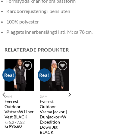
Formsydda knän för bra passform
Kardborrejustering i bensluten
100% polyester
Plaggets innerbenslängd i stl. M: ca 78 cm.
RELATERADE PRODUKTER
Rea!
Rea!
Add to
Add to
wishlist
wishlist
DAM
DAM
Everest
Everest
Outdoor
Outdoor
Västar<W Liner
Varma jackor |
Vest BLACK
Dunjackor<W
Expedition
Det
kr
6,277.52
Det
ursprungliga
kr
995.60
Down Jkt
nuvarande
priset
rungliga
BLACK
priset
var: