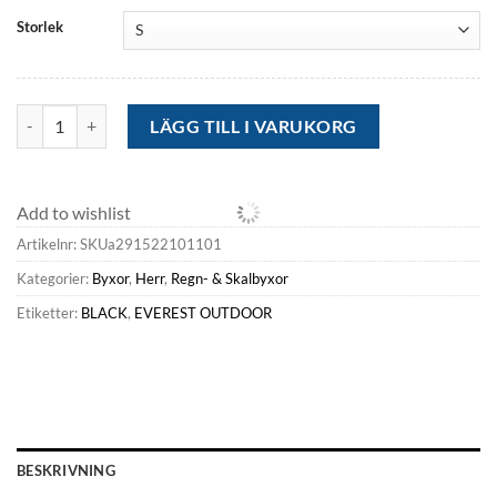
kr7,325.52.
kr1,027.04.
Storlek
Everest Outdoor Regn- & Skalbyxor<M Winter Active Pt BLACK män
LÄGG TILL I VARUKORG
Add to wishlist
Artikelnr:
SKUa291522101101
Kategorier:
Byxor
,
Herr
,
Regn- & Skalbyxor
Etiketter:
BLACK
,
EVEREST OUTDOOR
BESKRIVNING