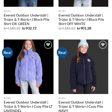
BARN
BARN
Everest Outdoor Underställ |
Everest Outdoor Underställ |
Tröjor & T-Shirts<J Block Pile
Tröjor & T-Shirts<J Block Pile
Shirt DK GREEN
Shirt OFF WHITE
Det
Det
Det
Det
kr
4,181.52
kr
932.72
kr
4,181.52
kr
901.28
ursprungliga
nuvarande
ursprungliga
nuvarande
priset
priset
priset
priset
var:
är:
var:
är:
kr4,181.52.
kr932.72.
kr4,181.52.
kr901.28.
Rea!
Rea!
Add to
Add to
wishlist
wishlist
BARN
BARN
Everest Outdoor Underställ |
Everest Outdoor Underställ |
Tröjor & T-Shirts<J Cozy Pile LT
Tröjor & T-Shirts<J Cozy Pile
LAVENDEL
NAVY