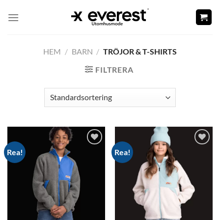
Skip
to
content
HEM
/
BARN
/
TRÖJOR & T-SHIRTS
FILTRERA
Rea!
Rea!
Add to
Add to
wishlist
wishlist