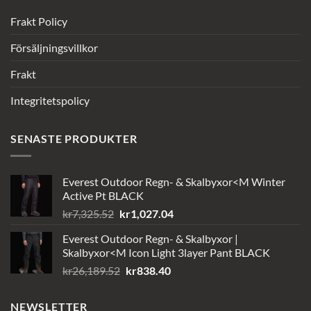
Frakt Policy
Försäljningsvillkor
Frakt
Integritetspolicy
SENASTE PRODUKTER
Everest Outdoor Regn- & Skalbyxor<M Winter
Active Pt BLACK
Det
Det
kr
7,325.52
kr
1,027.04
ursprungliga
nuvarande
Everest Outdoor Regn- & Skalbyxor |
priset
priset
Skalbyxor<M Icon Light 3layer Pant BLACK
var:
är:
Det
Det
kr
26,189.52
kr
838.40
kr7,325.52.
kr1,027.04.
ursprungliga
nuvarande
priset
priset
NEWSLETTER