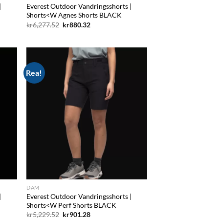
|
Everest Outdoor Vandringsshorts |
Shorts<W Agnes Shorts BLACK
Det
Det
kr
6,277.52
kr
880.32
ursprungliga
nuvarande
priset
priset
var:
är:
kr6,277.52.
kr880.32.
Rea!
d to
Add to
hlist
wishlist
DAM
|
Everest Outdoor Vandringsshorts |
Shorts<W Perf Shorts BLACK
Det
Det
kr
5,229.52
kr
901.28