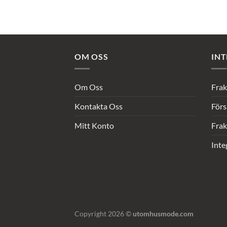
OM OSS
INT
Om Oss
Frak
Kontakta Oss
Förs
Mitt Konto
Frak
Inte
Copyright 2026 ©
utomhusmode.com