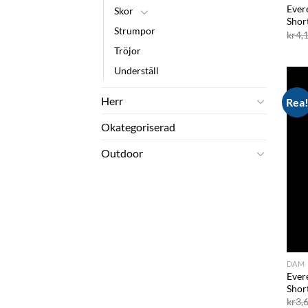
Ever
Skor
Shor
Strumpor
kr
4,
Tröjor
Underställ
Herr
Rea
Okategoriserad
Outdoor
DAM
Ever
Shor
kr
3,