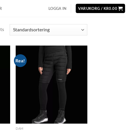
R
LOGGA IN
VARUKORG /
KR
0.00
lts
Rea!
d to
Add to
hlist
wishlist
DAM