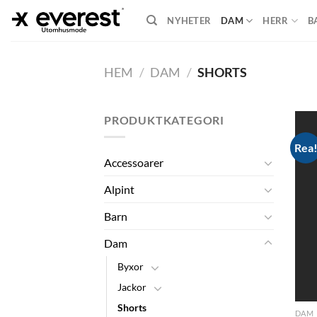
Skip
NYHETER
DAM
HERR
B
to
content
HEM
/
DAM
/
SHORTS
PRODUKTKATEGORI
Rea
Accessoarer
Alpint
Barn
Dam
Byxor
Jackor
Shorts
DAM