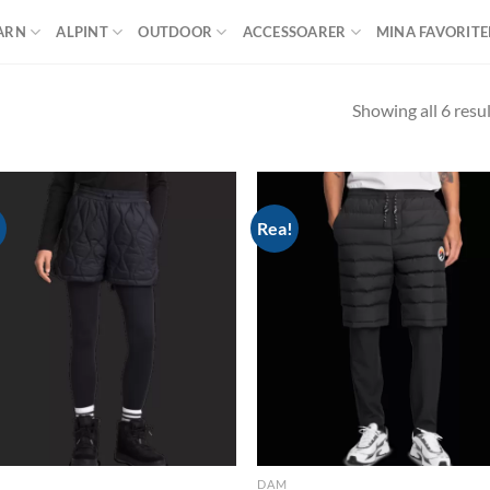
ARN
ALPINT
OUTDOOR
ACCESSOARER
MINA FAVORITE
Showing all 6 resu
!
Rea!
Add to
Ad
wishlist
wis
DAM