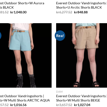
est Outdoor Shorts<W Aurora
Everest Outdoor Vandringsshorts 
ts BLACK
Shorts<U Arctic Shorts BLACK
Det
Det
Det
Det
181.52
kr
1,048.00
kr
6,277.52
kr
848.88
ursprungliga
nuvarande
ursprungliga
nuvarande
priset
priset
priset
priset
var:
är:
var:
är:
kr4,181.52.
kr1,048.00.
kr6,277.52.
kr848.88.
!
Rea!
Add to
Ad
wishlist
wis
DAM
est Outdoor Vandringsshorts |
Everest Outdoor Vandringsshorts 
ts<W Multi Shorts ARCTIC AQUA
Shorts<W Multi Shorts BEIGE
Det
Det
Det
Det
657.52
kr
1,016.56
kr
3,657.52
kr
1,027.04