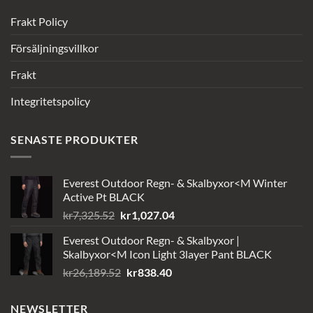
Frakt Policy
Försäljningsvillkor
Frakt
Integritetspolicy
SENASTE PRODUKTER
Everest Outdoor Regn- & Skalbyxor<M Winter
Active Pt BLACK
Det
Det
kr
7,325.52
kr
1,027.04
ursprungliga
nuvarande
Everest Outdoor Regn- & Skalbyxor |
priset
priset
Skalbyxor<M Icon Light 3layer Pant BLACK
var:
är:
Det
Det
kr
26,189.52
kr
838.40
kr7,325.52.
kr1,027.04.
ursprungliga
nuvarande
priset
priset
NEWSLETTER