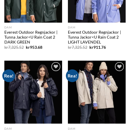
DAM
DAM
Everest Outdoor Regnjackor |
Everest Outdoor Regnjackor |
Tunna Jackor<U Rain Coat 2
Tunna Jackor<U Rain Coat 2
DARK GREEN
LIGHT LAVENDEL
Det
Det
Det
Det
kr
7,325.52
kr
953.68
kr
7,325.52
kr
911.76
ursprungliga
nuvarande
ursprungliga
nuvarande
priset
priset
priset
priset
var:
är:
var:
är:
kr7,325.52.
kr953.68.
kr7,325.52.
kr911.76.
Rea!
Rea!
Add to
Add to
wishlist
wishlist
DAM
DAM