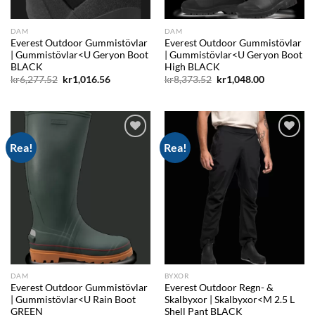
DAM
DAM
Everest Outdoor Gummistövlar
Everest Outdoor Gummistövlar
| Gummistövlar<U Geryon Boot
| Gummistövlar<U Geryon Boot
BLACK
High BLACK
Det
Det
Det
Det
kr
6,277.52
kr
1,016.56
kr
8,373.52
kr
1,048.00
ursprungliga
nuvarande
ursprungliga
nuvarande
priset
priset
priset
priset
var:
är:
var:
är:
kr6,277.52.
kr1,016.56.
kr8,373.52.
kr1,048.00.
Rea!
Rea!
Add to
Add to
wishlist
wishlist
DAM
BYXOR
Everest Outdoor Gummistövlar
Everest Outdoor Regn- &
| Gummistövlar<U Rain Boot
Skalbyxor | Skalbyxor<M 2.5 L
GREEN
Shell Pant BLACK