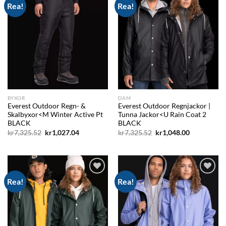
Rea!
Rea!
Add to
Add to
wishlist
wishlist
BYXOR
DAM
Everest Outdoor Regn- &
Everest Outdoor Regnjackor |
Skalbyxor<M Winter Active Pt
Tunna Jackor<U Rain Coat 2
BLACK
BLACK
Det
Det
Det
Det
kr
7,325.52
kr
1,027.04
kr
7,325.52
kr
1,048.00
ursprungliga
nuvarande
ursprungliga
nuvarande
priset
priset
priset
priset
var:
är:
var:
är:
kr7,325.52.
kr1,027.04.
kr7,325.52.
kr1,048.00.
Rea!
Rea!
Add to
Add to
wishlist
wishlist