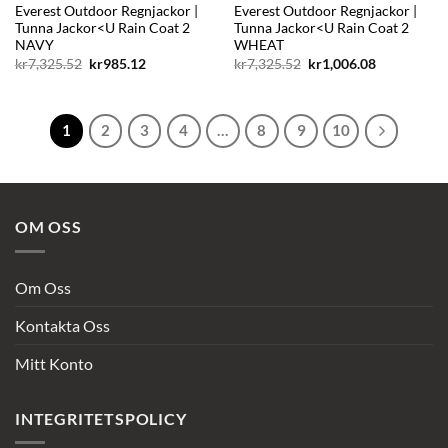
Everest Outdoor Regnjackor |
Everest Outdoor Regnjackor |
Tunna Jackor<U Rain Coat 2
Tunna Jackor<U Rain Coat 2
NAVY
WHEAT
Det
Det
Det
Det
kr
7,325.52
kr
985.12
kr
7,325.52
kr
1,006.08
ursprungliga
nuvarande
ursprungliga
nuvarande
priset
priset
priset
priset
var:
är:
var:
är:
kr7,325.52.
kr985.12.
kr7,325.52.
kr1,006.08.
1
2
3
4
…
8
9
10
OM OSS
Om Oss
Kontakta Oss
Mitt Konto
INTEGRITETSPOLICY