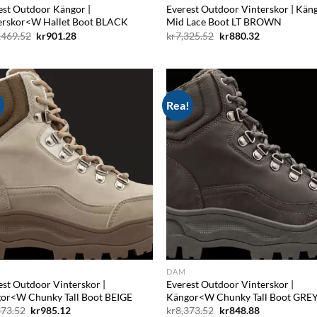
est Outdoor Kängor |
Everest Outdoor Vinterskor | Kä
erskor<W Hallet Boot BLACK
Mid Lace Boot LT BROWN
Det
Det
Det
Det
,469.52
kr
901.28
kr
7,325.52
kr
880.32
ursprungliga
nuvarande
ursprungliga
nuvarande
priset
priset
priset
priset
var:
är:
var:
är:
kr10,469.52.
kr901.28.
kr7,325.52.
kr880.32.
!
Rea!
Add to
Ad
wishlist
wis
DAM
est Outdoor Vinterskor |
Everest Outdoor Vinterskor |
or<W Chunky Tall Boot BEIGE
Kängor<W Chunky Tall Boot GRE
Det
Det
Det
Det
373.52
kr
985.12
kr
8,373.52
kr
848.88