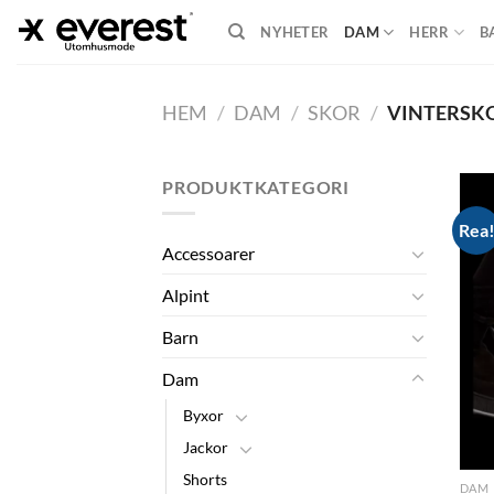
Skip
NYHETER
DAM
HERR
B
to
content
HEM
/
DAM
/
SKOR
/
VINTERSK
PRODUKTKATEGORI
Rea
Accessoarer
Alpint
Barn
Dam
Byxor
Jackor
Shorts
DAM