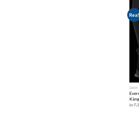
Rea
DAM
Ever
Käng
kr
7,