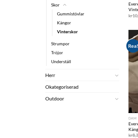
Ever
Skor
Vint
Gummistövlar
kr
10
Kängor
Vinterskor
Strumpor
Rea
Tröjor
Underställ
Herr
Okategoriserad
Outdoor
DAM
Ever
Käng
kr
8,