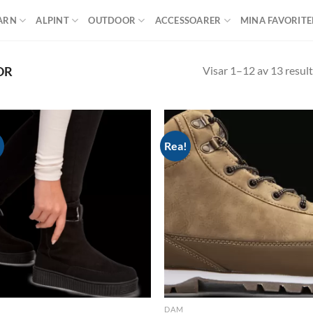
ARN
ALPINT
OUTDOOR
ACCESSOARER
MINA FAVORITE
Visar 1–12 av 13 result
OR
!
Rea!
Add to
Ad
wishlist
wis
DAM