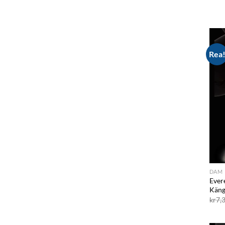
Rea
DAM
Ever
Käng
kr
7,