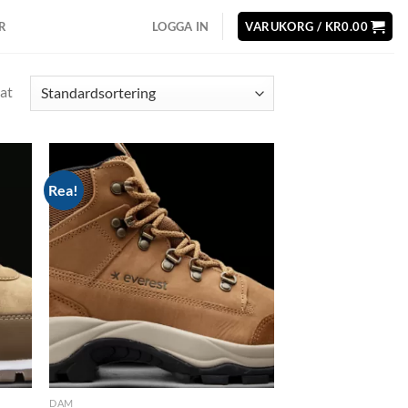
R
LOGGA IN
VARUKORG /
KR
0.00
at
Rea!
d to
Add to
hlist
wishlist
DAM