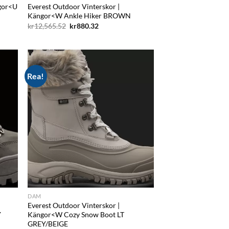
ngor<U
Everest Outdoor Vinterskor |
Kängor<W Ankle Hiker BROWN
Det
Det
kr
12,565.52
kr
880.32
ursprungliga
nuvarande
priset
priset
var:
är:
kr12,565.52.
kr880.32.
Rea!
d to
Add to
hlist
wishlist
DAM
Everest Outdoor Vinterskor |
Y
Kängor<W Cozy Snow Boot LT
GREY/BEIGE