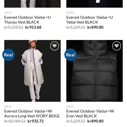
DAM
DAM
Everest Outdoor Västar<U
Everest Outdoor Västar<U
Tharpu Vest BLACK
Yatze Vest BLACK
Det
Det
Det
Det
kr
5,229.52
kr
953.68
kr
5,229.52
kr
890.80
ursprungliga
nuvarande
ursprungliga
nuvarande
priset
priset
priset
priset
var:
är:
var:
är:
kr5,229.52.
kr953.68.
kr5,229.52.
kr890.80.
Rea!
Rea!
Add to
Add to
wishlist
wishlist
DAM
DAM
Everest Outdoor Västar<W
Everest Outdoor Västar<W
Aurora Long Vest IVORY BEIGE
Eren Vest BLACK
Det
Det
Det
Det
kr
10,469.52
kr
932.72
kr
5,229.52
kr
890.80
ursprungliga
nuvarande
ursprungliga
nuvarande