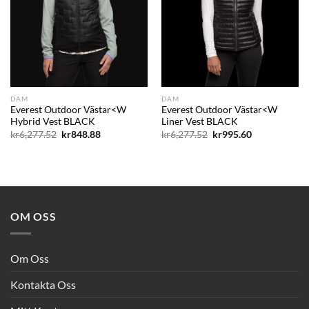
DAM
DAM
Everest Outdoor Västar<W
Everest Outdoor Västar<W
Hybrid Vest BLACK
Liner Vest BLACK
Det
Det
Det
Det
kr
6,277.52
kr
848.88
kr
6,277.52
kr
995.60
ursprungliga
nuvarande
ursprungliga
nuvarande
priset
priset
priset
priset
var:
är:
var:
är:
kr6,277.52.
kr848.88.
kr6,277.52.
kr995.60.
OM OSS
Om Oss
Kontakta Oss