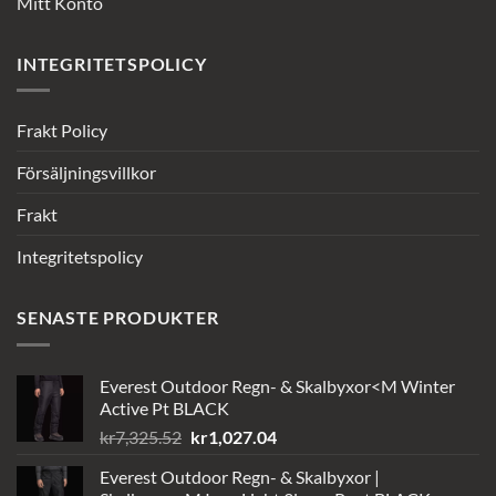
Mitt Konto
INTEGRITETSPOLICY
Frakt Policy
Försäljningsvillkor
Frakt
Integritetspolicy
SENASTE PRODUKTER
Everest Outdoor Regn- & Skalbyxor<M Winter
Active Pt BLACK
Det
Det
kr
7,325.52
kr
1,027.04
ursprungliga
nuvarande
Everest Outdoor Regn- & Skalbyxor |
priset
priset