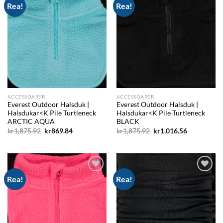
Rea!
Rea!
Add to
Add to
wishlist
wishlist
ACCESSOARER
ACCESSOARER
Everest Outdoor Halsduk |
Everest Outdoor Halsduk |
Halsdukar<K Pile Turtleneck
Halsdukar<K Pile Turtleneck
ARCTIC AQUA
BLACK
Det
Det
Det
Det
kr
1,875.92
kr
869.84
kr
1,875.92
kr
1,016.56
ursprungliga
nuvarande
ursprungliga
nuvarande
priset
priset
priset
priset
var:
är:
var:
är:
kr1,875.92.
kr869.84.
kr1,875.92.
kr1,016.56.
Rea!
Rea!
Add to
Add to
wishlist
wishlist