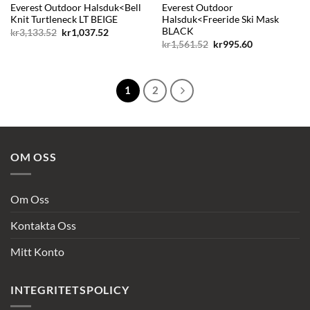
Everest Outdoor Halsduk<Bell
Everest Outdoor
Knit Turtleneck LT BEIGE
Halsduk<Freeride Ski Mask
BLACK
Det
Det
kr
3,133.52
kr
1,037.52
ursprungliga
nuvarande
Det
Det
kr
1,561.52
kr
995.60
priset
priset
ursprungliga
nuvarande
var:
är:
priset
priset
kr3,133.52.
kr1,037.52.
var:
är:
kr1,561.52.
kr995.60.
1
2
OM OSS
Om Oss
Kontakta Oss
Mitt Konto
INTEGRITETSPOLICY