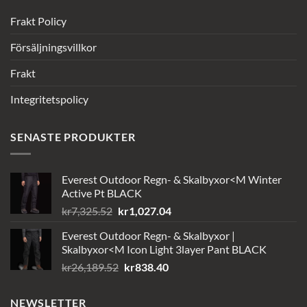
Frakt Policy
Försäljningsvillkor
Frakt
Integritetspolicy
SENASTE PRODUKTER
Everest Outdoor Regn- & Skalbyxor<M Winter
Active Pt BLACK
Det
Det
kr
7,325.52
kr
1,027.04
ursprungliga
nuvarande
Everest Outdoor Regn- & Skalbyxor |
priset
priset
Skalbyxor<M Icon Light 3layer Pant BLACK
var:
är:
Det
Det
kr
26,189.52
kr
838.40
kr7,325.52.
kr1,027.04.
ursprungliga
nuvarande
priset
priset
NEWSLETTER