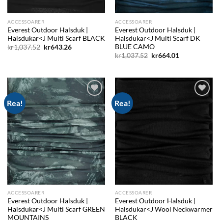
ACCESSOARER
ACCESSOARER
Everest Outdoor Halsduk |
Everest Outdoor Halsduk |
Halsdukar<J Multi Scarf BLACK
Halsdukar<J Multi Scarf DK
BLUE CAMO
Det
Det
kr
1,037.52
kr
643.26
ursprungliga
nuvarande
Det
Det
kr
1,037.52
kr
664.01
priset
priset
ursprungliga
nuvarande
var:
är:
priset
priset
kr1,037.52.
kr643.26.
var:
är:
kr1,037.52.
kr664.01.
Rea!
Rea!
Add to
Add to
wishlist
wishlist
ACCESSOARER
ACCESSOARER
Everest Outdoor Halsduk |
Everest Outdoor Halsduk |
Halsdukar<J Multi Scarf GREEN
Halsdukar<J Wool Neckwarmer
MOUNTAINS
BLACK