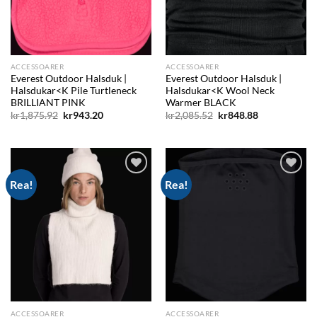
ACCESSOARER
ACCESSOARER
Everest Outdoor Halsduk |
Everest Outdoor Halsduk |
Halsdukar<K Pile Turtleneck
Halsdukar<K Wool Neck
BRILLIANT PINK
Warmer BLACK
Det
Det
Det
Det
kr
1,875.92
kr
943.20
kr
2,085.52
kr
848.88
ursprungliga
nuvarande
ursprungliga
nuvarande
priset
priset
priset
priset
var:
är:
var:
är:
kr1,875.92.
kr943.20.
kr2,085.52.
kr848.88.
Rea!
Rea!
Add to
Add to
wishlist
wishlist
ACCESSOARER
ACCESSOARER