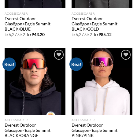
ACCESSOARER
ACCESSOARER
Everest Outdoor
Everest Outdoor
Glasögon<Eagle Summit
Glasögon<Eagle Summit
BLACK/BLUE
BLACK/GOLD
Det
Det
Det
Det
kr
6,277.52
kr
943.20
kr
6,277.52
kr
985.12
ursprungliga
nuvarande
ursprungliga
nuvarande
priset
priset
priset
priset
var:
är:
var:
är:
kr6,277.52.
kr943.20.
kr6,277.52.
kr985.12.
Rea!
Rea!
Add to
Add to
wishlist
wishlist
ACCESSOARER
ACCESSOARER
Everest Outdoor
Everest Outdoor
Glasögon<Eagle Summit
Glasögon<Eagle Summit
BLACK/ORANGE
PINK/PINK