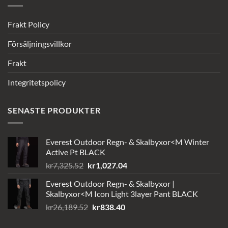
Frakt Policy
Försäljningsvillkor
Frakt
Integritetspolicy
SENASTE PRODUKTER
Everest Outdoor Regn- & Skalbyxor<M Winter
Active Pt BLACK
Det
Det
kr
7,325.52
kr
1,027.04
ursprungliga
nuvarande
Everest Outdoor Regn- & Skalbyxor |
priset
priset
Skalbyxor<M Icon Light 3layer Pant BLACK
var:
är:
Det
Det
kr
26,189.52
kr
838.40
kr7,325.52.
kr1,027.04.
ursprungliga
nuvarande
priset
priset