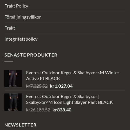
Frakt Policy
Försäljningsvillkor
Frakt
Integritetspolicy
SENASTE PRODUKTER
Everest Outdoor Regn- & Skalbyxor<M Winter
Active Pt BLACK
Det
Det
kr
7,325.52
kr
1,027.04
ursprungliga
nuvarande
Everest Outdoor Regn- & Skalbyxor |
priset
priset
Skalbyxor<M Icon Light 3layer Pant BLACK
var:
är:
Det
Det
kr
26,189.52
kr
838.40
kr7,325.52.
kr1,027.04.
ursprungliga
nuvarande
priset
priset
NEWSLETTER
var:
är: