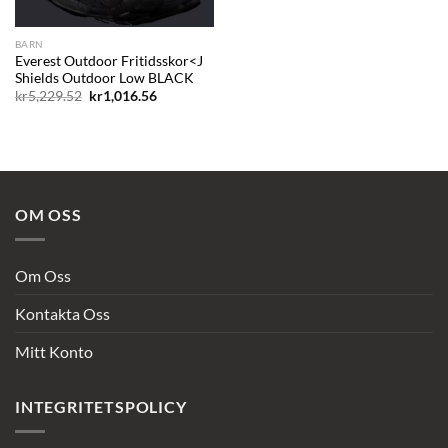
BARN
Everest Outdoor Fritidsskor<J
Shields Outdoor Low BLACK
Det
Det
kr
5,229.52
kr
1,016.56
ursprungliga
nuvarande
priset
priset
var:
är:
kr5,229.52.
kr1,016.56.
OM OSS
Om Oss
Kontakta Oss
Mitt Konto
INTEGRITETSPOLICY