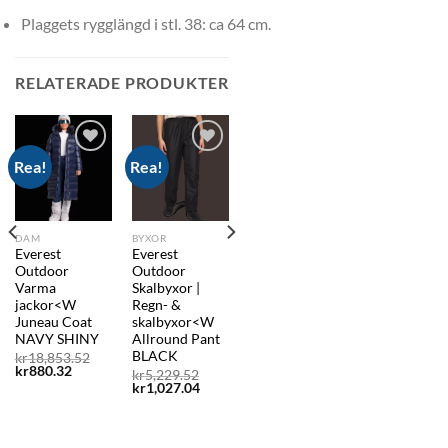
Plaggets rygglängd i stl. 38: ca 64 cm.
RELATERADE PRODUKTER
Rea!
Rea!
Add to
Add to
wishlist
wishlist
DAM
BYXOR
Everest
Everest
Outdoor
Outdoor
Varma
Skalbyxor |
jackor<W
Regn- &
Juneau Coat
skalbyxor<W
NAVY SHINY
Allround Pant
BLACK
Det
kr
18,853.52
prungliga
Det
ursprungliga
kr
880.32
Det
kr
5,229.52
nde
et
nuvarande
priset
Det
ursprungliga
kr
1,027.04
priset
var:
nuvarande
priset
5,709.52.
är:
kr18,853.52.
priset
var:
6.
kr880.32.
är:
kr5,229.52.
kr1,027.04.