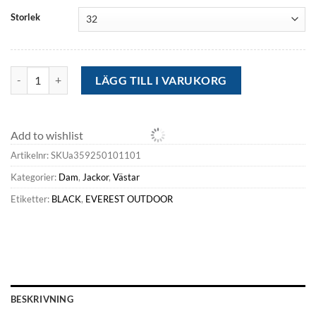
kr6,277.52.
kr995.60.
Storlek
Everest Outdoor Västar<W Liner Vest BLACK mängd
LÄGG TILL I VARUKORG
Add to wishlist
Artikelnr:
SKUa359250101101
Kategorier:
Dam
,
Jackor
,
Västar
Etiketter:
BLACK
,
EVEREST OUTDOOR
BESKRIVNING