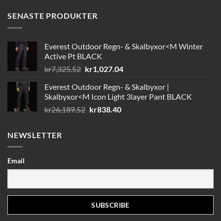
SENASTE PRODUKTER
Everest Outdoor Regn- & Skalbyxor<M Winter
Active Pt BLACK
Det
Det
kr
7,325.52
kr
1,027.04
ursprungliga
nuvarande
Everest Outdoor Regn- & Skalbyxor |
priset
priset
Skalbyxor<M Icon Light 3layer Pant BLACK
var:
är:
Det
Det
kr
26,189.52
kr
838.40
kr7,325.52.
kr1,027.04.
ursprungliga
nuvarande
priset
priset
NEWSLETTER
var:
är:
kr26,189.52.
kr838.40.
Email