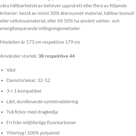
våra hållbarhetskrav behöver uppnå ett eller flera av följande
kriterier: bestå av minst 50% återvunnet material, hållbar bomull
eller cellulosamaterial, eller till 50% ha använt vatten- och
energibesparande infärgningsmetoder.
Modellen är 173 cm respektive 179 cm
Använder storlek:
38 respektive 44
Väst
Damstorlekar; 32-52
3-i-1 kompatibel
Lätt, dunliknande syntetvaddering
Två fickor med dragkedja
Fri från miljöfarliga fluorkarboner
Yttertyg i 100% polyamid