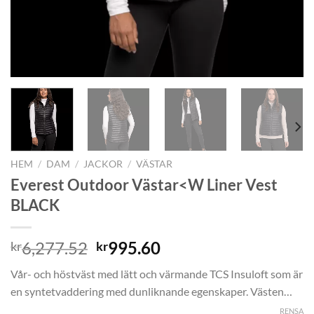
HEM
/
DAM
/
JACKOR
/
VÄSTAR
Everest Outdoor Västar<W Liner Vest
BLACK
Det
Det
6,277.52
995.60
kr
kr
ursprungliga
nuvarande
Vår- och höstväst med lätt och värmande TCS Insuloft som är
priset
priset
en syntetvaddering med dunliknande egenskaper. Västen…
var:
är:
RENSA